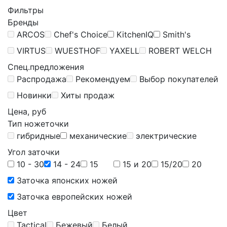
Фильтры
Бренды
ARCOS
Chef's Choice
KitchenIQ
Smith's
VIRTUS
WUESTHOF
YAXELL
ROBERT WELCH
Спец.предложения
Распродажа
Рекомендуем
Выбор покупателей
Новинки
Хиты продаж
Цена, руб
Тип ножеточки
гибридные
механические
электрические
Угол заточки
10 - 30
14 - 24
15
15 и 20
15/20
20
Заточка японских ножей
Заточка европейских ножей
Цвет
Tactical
Бежевый
Белый