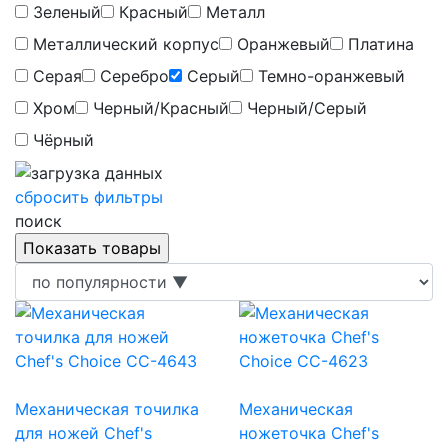
Зеленый
Красный
Металл
Металлический корпус
Оранжевый
Платина
Серая
Серебро
Серый
Темно-оранжевый
Хром
Черный/Красный
Черный/Серый
Чёрный
сбросить фильтры
поиск
Механическая точилка
Механическая
для ножей Chef's
ножеточка Chef's