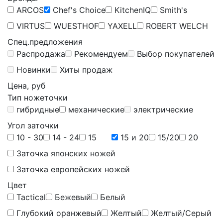
ARCOS
Chef's Choice
KitchenIQ
Smith's
VIRTUS
WUESTHOF
YAXELL
ROBERT WELCH
Спец.предложения
Распродажа
Рекомендуем
Выбор покупателей
Новинки
Хиты продаж
Цена, руб
Тип ножеточки
гибридные
механические
электрические
Угол заточки
10 - 30
14 - 24
15
15 и 20
15/20
20
Заточка японских ножей
Заточка европейских ножей
Цвет
Tactical
Бежевый
Белый
Глубокий оранжевый
Желтый
Желтый/Серый