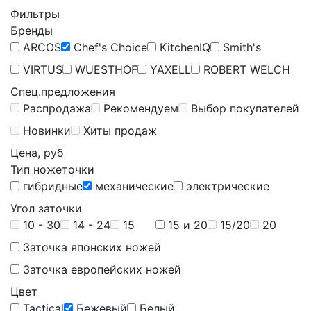
Фильтры
Бренды
ARCOS
Chef's Choice
KitchenIQ
Smith's
VIRTUS
WUESTHOF
YAXELL
ROBERT WELCH
Спец.предложения
Распродажа
Рекомендуем
Выбор покупателей
Новинки
Хиты продаж
Цена, руб
Тип ножеточки
гибридные
механические
электрические
Угол заточки
10 - 30
14 - 24
15
15 и 20
15/20
20
Заточка японских ножей
Заточка европейских ножей
Цвет
Tactical
Бежевый
Белый