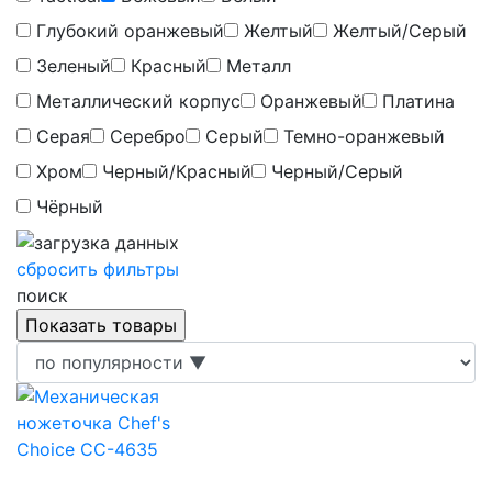
Глубокий оранжевый
Желтый
Желтый/Серый
Зеленый
Красный
Металл
Металлический корпус
Оранжевый
Платина
Серая
Серебро
Серый
Темно-оранжевый
Хром
Черный/Красный
Черный/Серый
Чёрный
сбросить фильтры
поиск