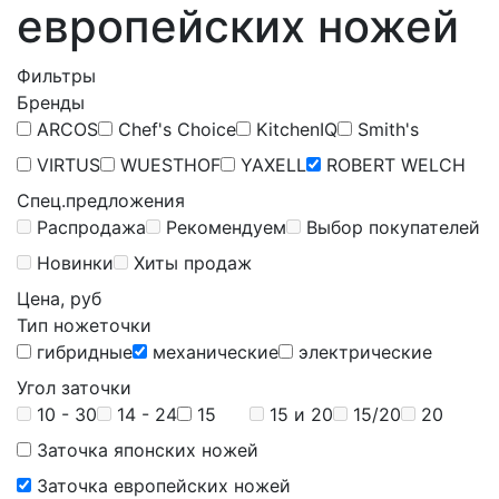
европейских ножей
Фильтры
Бренды
ARCOS
Chef's Choice
KitchenIQ
Smith's
VIRTUS
WUESTHOF
YAXELL
ROBERT WELCH
Спец.предложения
Распродажа
Рекомендуем
Выбор покупателей
Новинки
Хиты продаж
Цена, руб
Тип ножеточки
гибридные
механические
электрические
Угол заточки
10 - 30
14 - 24
15
15 и 20
15/20
20
Заточка японских ножей
Заточка европейских ножей