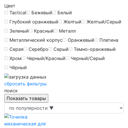
Цвет
Tactical
Бежевый
Белый
Глубокий оранжевый
Желтый
Желтый/Серый
Зеленый
Красный
Металл
Металлический корпус
Оранжевый
Платина
Серая
Серебро
Серый
Темно-оранжевый
Хром
Черный/Красный
Черный/Серый
Чёрный
сбросить фильтры
поиск