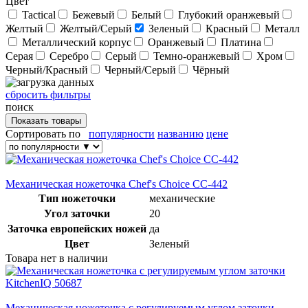
Цвет
Tactical
Бежевый
Белый
Глубокий оранжевый
Желтый
Желтый/Серый
Зеленый
Красный
Металл
Металлический корпус
Оранжевый
Платина
Серая
Серебро
Серый
Темно-оранжевый
Хром
Черный/Красный
Черный/Серый
Чёрный
сбросить фильтры
поиск
Сортировать по
популярности
названию
цене
Механическая ножеточка Chef's Choice CC-442
Тип ножеточки
механические
Угол заточки
20
Заточка европейских ножей
да
Цвет
Зеленый
Товара нет в наличии
Механическая ножеточка с регулируемым углом заточки