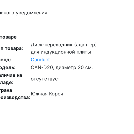
льного уведомления.
 товаре
Диск-переходник (адаптер)
п товара:
для индукционной плиты
ренд:
Canduct
одель:
CAN-D20, диаметр 20 см.
аличие на
отсутствует
ладе:
трана
Южная Корея
роизводства: