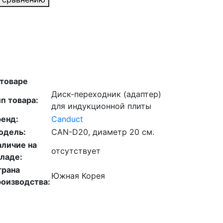
 товаре
Диск-переходник (адаптер)
п товара:
для индукционной плиты
ренд:
Canduct
одель:
CAN-D20, диаметр 20 см.
аличие на
отсутствует
ладе:
трана
Южная Корея
роизводства: