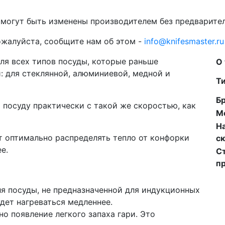
 могут быть изменены производителем без предварите
ожалуйста, сообщите нам об этом -
info@knifesmaster.ru
ля всех типов посуды, которые раньше
О
 для стеклянной, алюминиевой, медной и
Ти
Б
 посуду практически с такой же скоростью, как
М
Н
т оптимально распределять тепло от конфорки
ск
е.
С
п
ля посуды, не предназначенной для индукционных
удет нагреваться медленнее.
о появление легкого запаха гари. Это