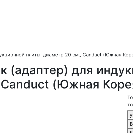
укционной плиты, диаметр 20 см., Canduct (Южная Ко
к (адаптер) для индук
, Canduct (Южная Кор
То
то
у
В
К