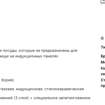
О
Ти
и посуды, которые не предназначены для
пищи на индукционных панелях
Б
М
Н
ск
 Корея)
С
п
 газовая, индукционная, стеклокерамическая
юминий (3 слоя) + специальное запатентованное