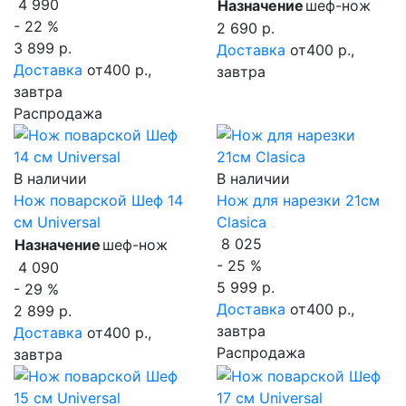
4 990
Назначение
шеф-нож
- 22 %
2 690 р.
3 899 р.
Доставка
от400 р.,
Доставка
от400 р.,
завтра
завтра
Распродажа
В наличии
В наличии
Нож поварской Шеф 14
Нож для нарезки 21см
см Universal
Clasica
8 025
Назначение
шеф-нож
- 25 %
4 090
5 999 р.
- 29 %
Доставка
от400 р.,
2 899 р.
завтра
Доставка
от400 р.,
Распродажа
завтра