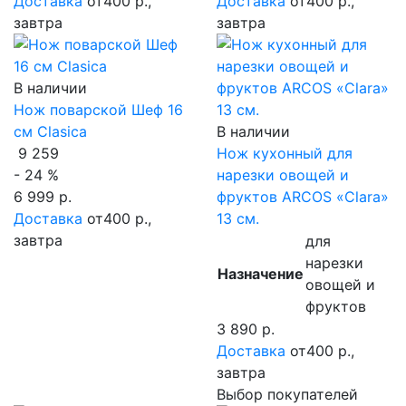
Доставка
от400 р.,
Доставка
от400 р.,
завтра
завтра
В наличии
Нож поварской Шеф 16
см Clasica
В наличии
9 259
Нож кухонный для
- 24 %
нарезки овощей и
6 999 р.
фруктов ARCOS «Clara»
Доставка
от400 р.,
13 см.
завтра
для
нарезки
Назначение
овощей и
фруктов
3 890 р.
Доставка
от400 р.,
завтра
Выбор покупателей