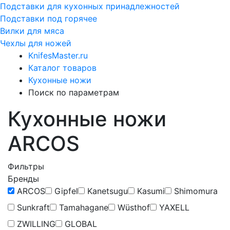
Подставки для кухонных принадлежностей
Подставки под горячее
Вилки для мяса
Чехлы для ножей
KnifesMaster.ru
Каталог товаров
Кухонные ножи
Поиск по параметрам
Кухонные ножи
ARCOS
Фильтры
Бренды
ARCOS
Gipfel
Kanetsugu
Kasumi
Shimomura
Sunkraft
Tamahagane
Wüsthof
YAXELL
ZWILLING
GLOBAL