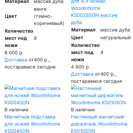
для 4-х ножей
Материал
массив дуба
Woodinhome
венге
KS002SSON массив
Цвет
(темно-
дуба
коричневый)
Материал
массив дуба
Количество
Цвет
натуральный
мест под
8
ножи
Количество
мест под
4
8 000 р.
ножи
Доставка
от400 р.,
постараемся сегодня
4 800 р.
Доставка
от400 р.,
постараемся сегодня
В наличии
В наличии
Магнитная подставка
Настенный магнитный
для ножей Woodinhome
держатель Woodinhome
KS004SON
KS010SON