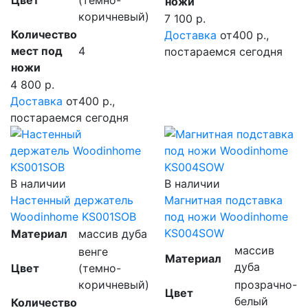
Цвет
(темно-
ножи
коричневый)
7 100 р.
Количество
Доставка
от400 р.,
мест под
4
постараемся сегодня
ножи
4 800 р.
Доставка
от400 р.,
постараемся сегодня
В наличии
В наличии
Настенный держатель
Магнитная подставка
Woodinhome KS001SOB
под ножи Woodinhome
KS004SOW
Материал
массив дуба
массив
венге
Материал
дуба
Цвет
(темно-
коричневый)
прозрачно-
Цвет
белый
Количество