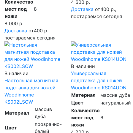
Количество
4 600 р.
мест под
8
Доставка
от400 р.,
ножи
постараемся сегодня
8 000 р.
Доставка
от400 р.,
постараемся сегодня
В наличии
В наличии
Универсальная
Настольная магнитная
подставка для ножей
подставка для ножей
Woodinhome KS014UON
Woodinhome
Материал
массив дуба
KS002LSOW
Цвет
натуральный
массив
Количество
Материал
дуба
мест под
6
прозрачно-
ножи
Цвет
белый
4 200 р.