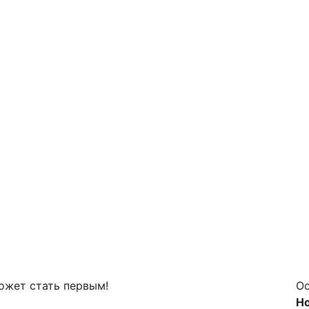
может стать первым!
Ос
Но