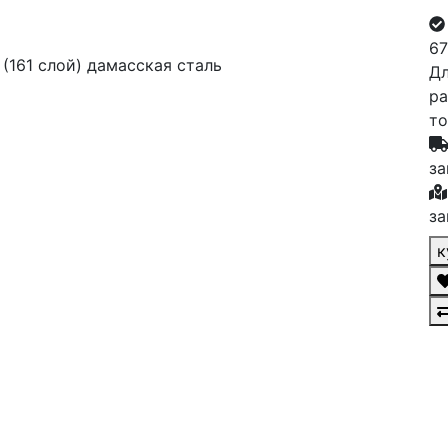
67
Дл
ра
то
за
за
к