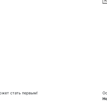
К
может стать первым!
Ос
Но