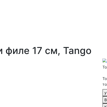
 филе 17 см, Tango
То
То
то
у
В