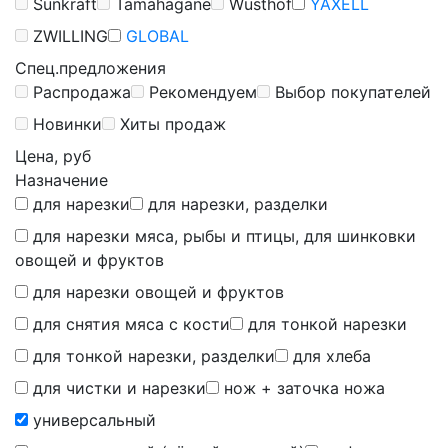
Sunkraft
Tamahagane
Wüsthof
YAXELL
ZWILLING
GLOBAL
Спец.предложения
Распродажа
Рекомендуем
Выбор покупателей
Новинки
Хиты продаж
Цена, руб
Назначение
для нарезки
для нарезки, разделки
для нарезки мяса, рыбы и птицы, для шинковки
овощей и фруктов
для нарезки овощей и фруктов
для снятия мяса с кости
для тонкой нарезки
для тонкой нарезки, разделки
для хлеба
для чистки и нарезки
нож + заточка ножа
универсальный