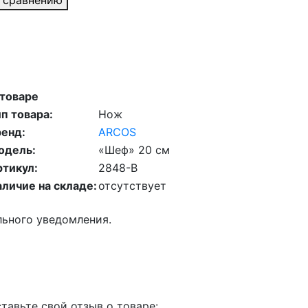
 сравнению
 товаре
п товара:
Нож
ренд:
ARCOS
одель:
«Шеф» 20 см
ртикул:
2848-B
личие на складе:
отсутствует
льного уведомления.
тавьте свой отзыв о товаре: