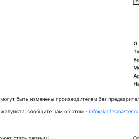
К
О
Ти
Б
М
А
На
 могут быть изменены производителем без предварите
ожалуйста, сообщите нам об этом -
info@knifesmaster.ru
может стать первым!
Ос