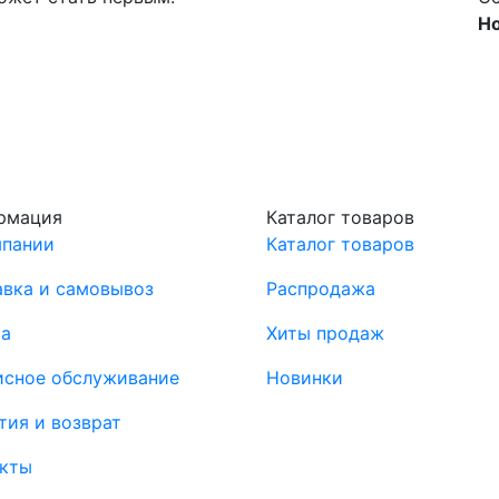
Н
рмация
Каталог товаров
мпании
Каталог товаров
вка и самовывоз
Распродажа
та
Хиты продаж
исное обслуживание
Новинки
тия и возврат
акты