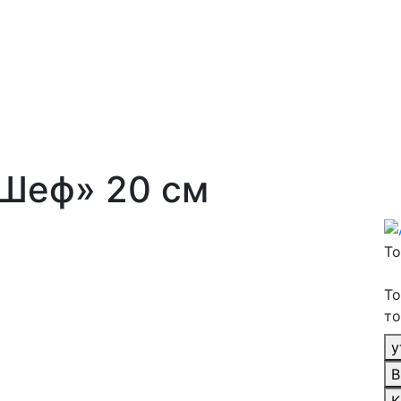
Шеф» 20 см
То
То
то
у
В