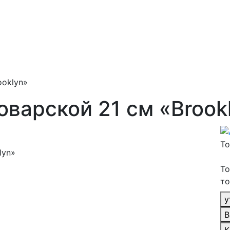
ooklyn»
варской 21 см «Brook
То
То
то
у
В