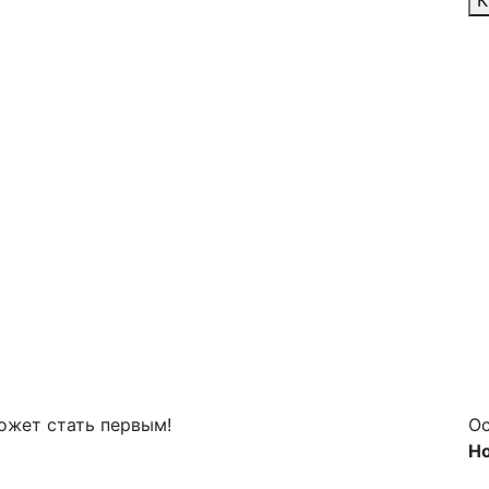
К
может стать первым!
Ос
Но