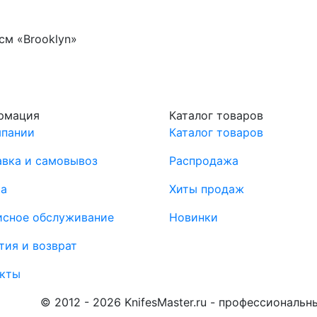
см «Brooklyn»
рмация
Каталог товаров
мпании
Каталог товаров
вка и самовывоз
Распродажа
та
Хиты продаж
исное обслуживание
Новинки
тия и возврат
акты
© 2012 - 2026 KnifesMaster.ru - профессиональ