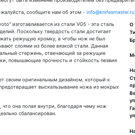
ожалуйста, сообщите нам об этом -
info@knifesmaster.ru
oto" изготавливается из стали VG5 - эта сталь
О
делий. Поскольку твердость стали достигает
Ти
ржать режущую кромку, а чтобы нож не был
Б
вают слоями из более вязкой стали. Данная
тральный стержень, отвечающий за режущие
М
адки, повышающие прочность и стойкость лезвия
На
С
ет своим оригинальным дизайном, который к
п
предотвращает выскальзывание ножа из мокрых
Ве
уп
 что она полая внутри, благодаря чему нож
Га
деально сбалансирован.
уп
Н