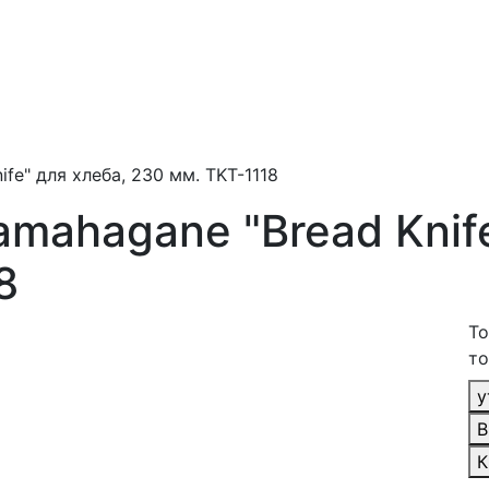
fe" для хлеба, 230 мм. TKT-1118
mahagane "Bread Knife
8
То
то
у
В
К