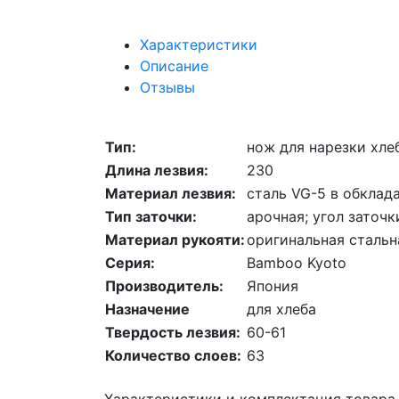
Характеристики
Описание
Отзывы
Тип:
нож для нарезки хле
Длина лезвия:
230
Материал лезвия:
сталь VG-5 в обклад
Тип заточки:
арочная; угол заточк
Материал рукояти:
оригинальная стальн
Серия:
Bamboo Kyoto
Производитель:
Япония
Назначение
для хлеба
Твердость лезвия:
60-61
Количество слоев:
63
Характеристики и комплектация товара