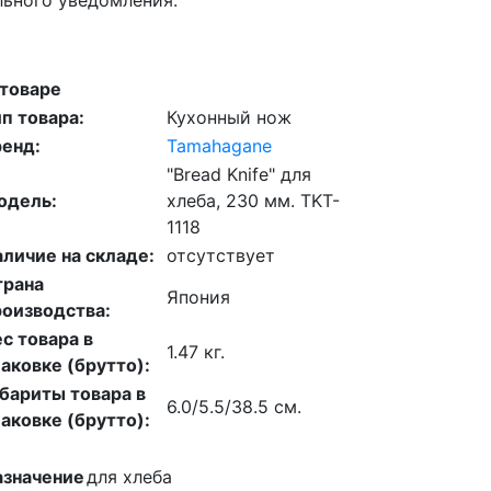
 товаре
п товара:
Кухонный нож
ренд:
Tamahagane
"Bread Knife" для
одель:
хлеба, 230 мм. TKT-
1118
личие на складе:
отсутствует
трана
Япония
роизводства:
с товара в
1.47 кг.
аковке (брутто):
бариты товара в
6.0/5.5/38.5 см.
аковке (брутто):
азначение
для хлеба