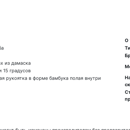
О
ба
Ти
Б
ах из дамаска
М
и 15 градусов
Н
ая рукоятка в форме бамбука полая внутри
ск
С
п
 могут быть изменены производителем без предварите