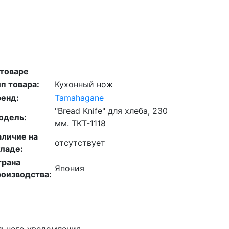
 товаре
п товара:
Кухонный нож
ренд:
Tamahagane
"Bread Knife" для хлеба, 230
одель:
мм. TKT-1118
аличие на
отсутствует
ладе:
трана
Япония
роизводства:
льного уведомления.