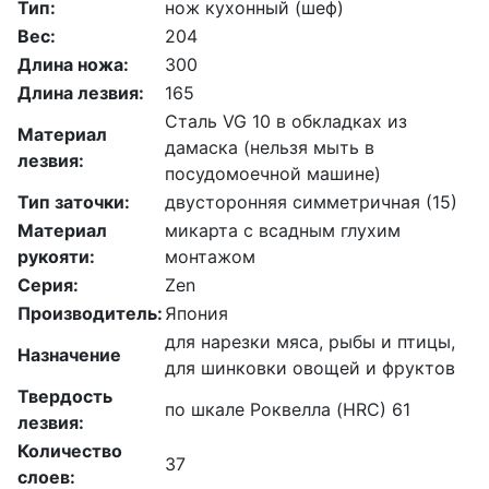
Тип:
нож кухонный (шеф)
Вес:
204
Длина ножа:
300
Длина лезвия:
165
Сталь VG 10 в обкладках из
Материал
дамаска (нельзя мыть в
лезвия:
посудомоечной машине)
Тип заточки:
двусторонняя симметричная (15)
Материал
микарта с всадным глухим
рукояти:
монтажом
Серия:
Zen
Производитель:
Япония
для нарезки мяса, рыбы и птицы,
Назначение
для шинковки овощей и фруктов
Твердость
по шкале Роквелла (HRC) 61
лезвия:
Количество
37
слоев: