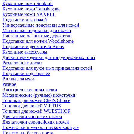
Кухонные ножи Sunkraft
Кухонные ножи Tamahagane
Кухонные ножи YAXELL
Подставки для ножей
Универсальные подставки для ножей
Магнитные подставки для ножей
Настенные магнитные держатели
Подставки для ножей Woodinhome
Подставки и держатели Arcos
Кухонные аксессуары
Диски-переходники для индукционных плит
Разделочные доски
Подставки для кухонных принадлежностей
Подставки под горячее
Вилки для мяса
Разное
Электрические ножеточки
Механические (ручные) ножеточки
Точилки для ножей Chef's Choice
Точилки для ножей VIRTUS
Точилки для ножей WUESTHOF
Для заточки японских ножей
Для заточки европейских ножей
Ножеточки в металлическом корпусе
Ножеточки белого цвета