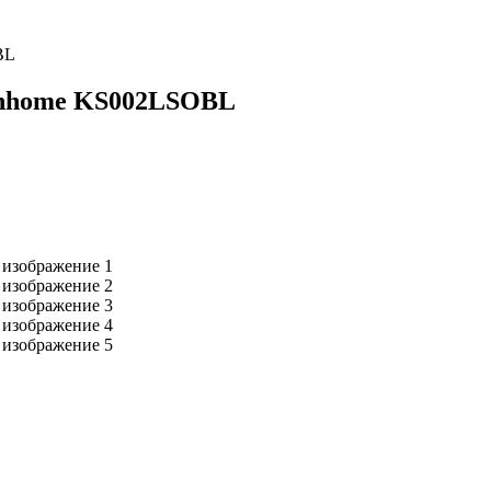
BL
inhome KS002LSOBL