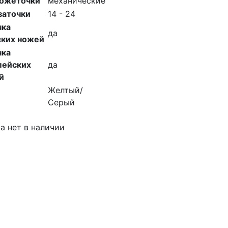
ножеточки
механические
заточки
14 - 24
чка
да
ских ножей
чка
пейских
да
й
Желтый/
Серый
а нет в наличии