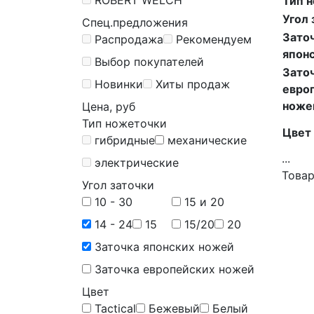
Тип 
Угол 
Спец.предложения
Зато
Распродажа
Рекомендуем
япон
Выбор покупателей
Зато
Новинки
Хиты продаж
евро
ноже
Цена, руб
Тип ножеточки
Цвет
гибридные
механические
...
электрические
Товар
Угол заточки
10 - 30
15 и 20
14 - 24
15
15/20
20
Заточка японских ножей
Заточка европейских ножей
Цвет
Tactical
Бежевый
Белый