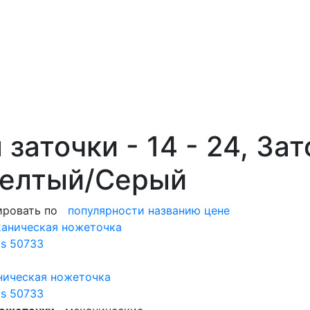
 заточки - 14 - 24, За
Желтый/Серый
ировать по
популярности
названию
цене
ническая ножеточка
's 50733