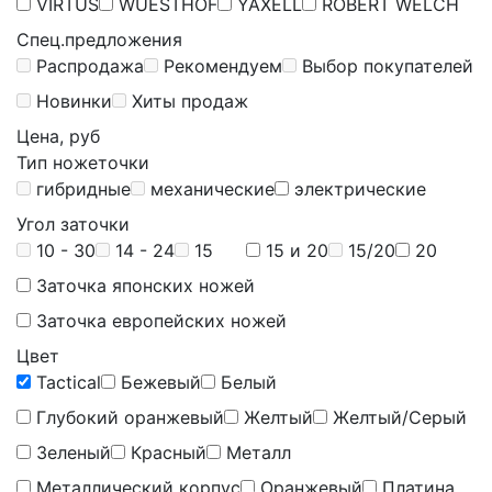
VIRTUS
WUESTHOF
YAXELL
ROBERT WELCH
Спец.предложения
Распродажа
Рекомендуем
Выбор покупателей
Новинки
Хиты продаж
Цена, руб
Тип ножеточки
гибридные
механические
электрические
Угол заточки
10 - 30
14 - 24
15
15 и 20
15/20
20
Заточка японских ножей
Заточка европейских ножей
Цвет
Tactical
Бежевый
Белый
Глубокий оранжевый
Желтый
Желтый/Серый
Зеленый
Красный
Металл
Металлический корпус
Оранжевый
Платина