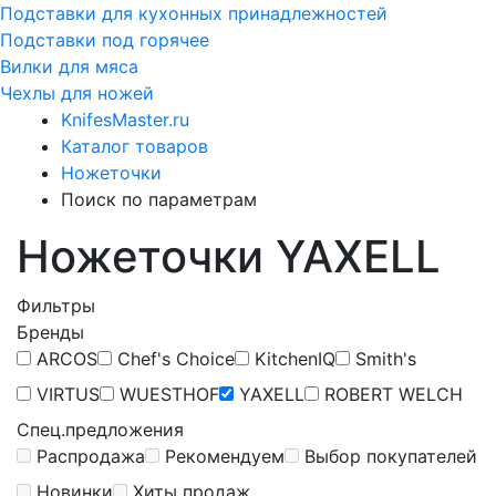
Подставки для кухонных принадлежностей
Подставки под горячее
Вилки для мяса
Чехлы для ножей
KnifesMaster.ru
Каталог товаров
Ножеточки
Поиск по параметрам
Ножеточки YAXELL
Фильтры
Бренды
ARCOS
Chef's Choice
KitchenIQ
Smith's
VIRTUS
WUESTHOF
YAXELL
ROBERT WELCH
Спец.предложения
Распродажа
Рекомендуем
Выбор покупателей
Новинки
Хиты продаж