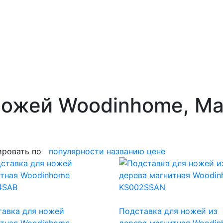
ножей Woodinhome, Ма
ировать по
популярности
названию
цене
тавка для ножей
Подставка для ножей из
итная Woodinhome
дерева магнитная Woodi