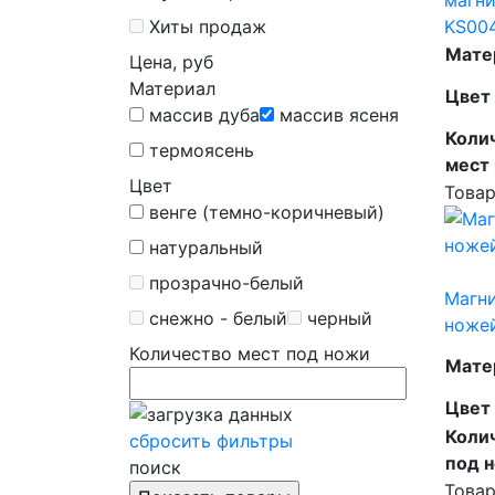
Хиты продаж
KS00
Мате
Цена, руб
Материал
Цвет
массив дуба
массив ясеня
Коли
термоясень
мест
Цвет
Товар
венге (темно-коричневый)
натуральный
прозрачно-белый
Магни
снежно - белый
черный
ноже
Количество мест под ножи
Мате
Цвет
Коли
сбросить фильтры
под 
поиск
Товар