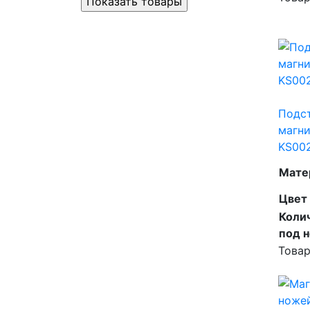
Подс
магн
KS00
Мате
Цвет
Коли
под 
Товар