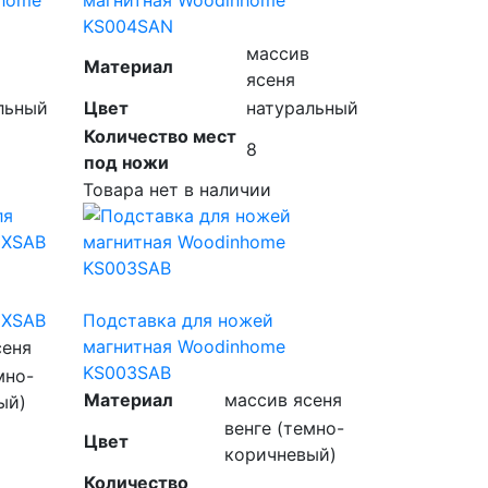
KS004SAN
массив
Материал
ясеня
льный
Цвет
натуральный
Количество мест
8
под ножи
Товара нет в наличии
2XSAB
Подставка для ножей
магнитная Woodinhome
сеня
KS003SAB
мно-
Материал
массив ясеня
ый)
венге (темно-
Цвет
коричневый)
Количество