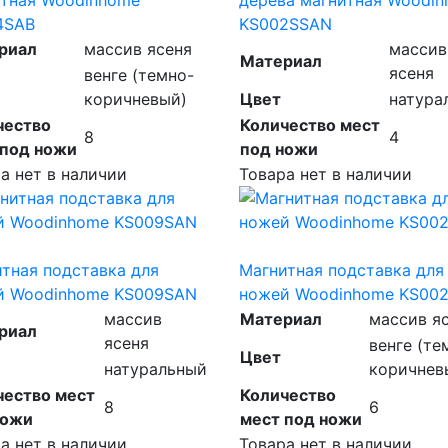
4SAB
KS002SSAN
риал
массив ясеня
массив
Материал
ясеня
венге (темно-
коричневый)
Цвет
натура
чество
Количество мест
8
4
 под ножи
под ножи
а нет в наличии
Товара нет в наличии
тная подставка для
Магнитная подставка для
й Woodinhome KS009SAN
ножей Woodinhome KS00
массив
Материал
массив я
риал
ясеня
венге (те
Цвет
натуральный
коричнев
чество мест
Количество
8
6
ножи
мест под ножи
а нет в наличии
Товара нет в наличии