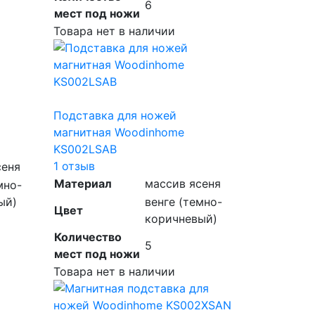
6
мест под ножи
Товара нет в наличии
Подставка для ножей
магнитная Woodinhome
KS002LSAB
1 отзыв
сеня
Материал
массив ясеня
мно-
ый)
венге (темно-
Цвет
коричневый)
Количество
5
мест под ножи
Товара нет в наличии