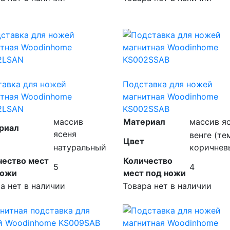
тавка для ножей
Подставка для ножей
итная Woodinhome
магнитная Woodinhome
2LSAN
KS002SSAB
массив
Материал
массив я
риал
ясеня
венге (те
Цвет
натуральный
коричнев
чество мест
Количество
5
4
ножи
мест под ножи
а нет в наличии
Товара нет в наличии