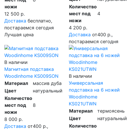
ножи
Количество
мест под
4
12 500 р.
ножи
Доставка
бесплатно,
постараемся сегодня
4 200 р.
Лучшая цена
Доставка
от400 р.,
постараемся сегодня
В наличии
Магнитная подставка
Woodinhome KS009SON
В наличии
Универсальная
Материал
массив дуба
подставка на 6 ножей
Цвет
натуральный
Woodinhome
Количество
KS021UTWN
мест под
8
Материал
термоясень
ножи
Цвет
натуральный
8 000 р.
Количество
Доставка
от400 р.,