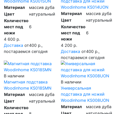
Woodinhome KS001SON
подставка для ножей
Woodinhome KS014UON
Материал
массив дуба
Материал
массив дуба
Цвет
натуральный
Цвет
натуральный
Количество
мест под
6
Количество
ножи
мест под
6
ножи
4 600 р.
Доставка
от400 р.,
4 200 р.
постараемся сегодня
Доставка
от400 р.,
постараемся сегодня
В наличии
Магнитная подставка
В наличии
Woodinhome KS018SMN
Универсальная
подставка для ножей
Материал
массив дуба
Woodinhome KS008UON
Цвет
натуральный
Материал
массив дуба
Количество
Цвет
натуральный
мест под
8