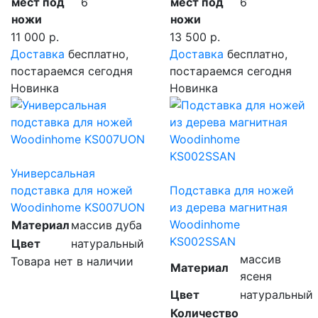
мест под
6
мест под
6
ножи
ножи
11 000 р.
13 500 р.
Доставка
бесплатно,
Доставка
бесплатно,
постараемся сегодня
постараемся сегодня
Новинка
Новинка
Универсальная
подставка для ножей
Подставка для ножей
Woodinhome KS007UON
из дерева магнитная
Woodinhome
Материал
массив дуба
KS002SSAN
Цвет
натуральный
массив
Товара нет в наличии
Материал
ясеня
Цвет
натуральный
Количество