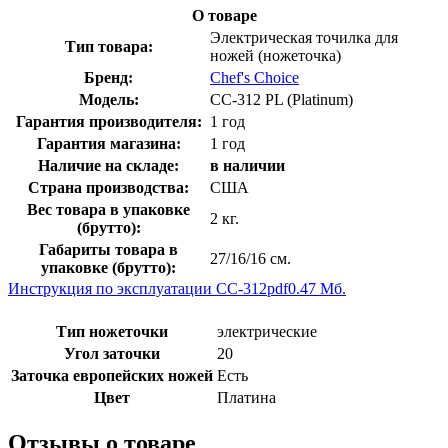
О товаре
Электрическая точилка для
Тип товара:
ножей (ножеточка)
Бренд:
Chef's Choice
Модель:
CC-312 PL (Platinum)
Гарантия производителя:
1 год
Гарантия магазина:
1 год
Наличие на складе:
в наличии
Страна производства:
США
Вес товара в упаковке
2 кг.
(брутто):
Габариты товара в
27/16/16 см.
упаковке (брутто):
Инструкция по эксплуатации CC-312
pdf
0.47 Мб.
Тип ножеточки
электрические
Угол заточки
20
Заточка европейских ножей
Есть
Цвет
Платина
Отзывы о товаре