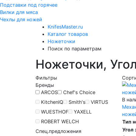
Подставки под горячее
Вилки для мяса
Чехлы для ножей
KnifesMaster.ru
Каталог товаров
Ножеточки
Поиск по параметрам
Ножеточки, Угол
Фильтры
Сорт
Бренды
ARCOS
Chef's Choice
В нал
KitchenIQ
Smith's
VIRTUS
Механ
WUESTHOF
YAXELL
ножей
ROBERT WELCH
Тип 
Угол 
Спец.предложения