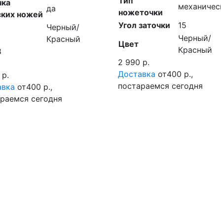
Тип
чка
механичес
да
ножеточки
ских ножей
Угол заточки
15
Черный/
Черный/
Красный
Цвет
Красный
8
2 990 р.
%
Доставка
от400 р.,
 р.
постараемся сегодня
авка
от400 р.,
раемся сегодня