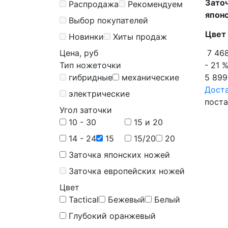
Зато
Распродажа
Рекомендуем
япон
Выбор покупателей
Цвет
Новинки
Хиты продаж
Цена, руб
7 46
Тип ножеточки
- 21 
гибридные
механические
5 899
Дост
электрические
поста
Угол заточки
10 - 30
15 и 20
14 - 24
15
15/20
20
Заточка японских ножей
Заточка европейских ножей
Цвет
Tactical
Бежевый
Белый
Глубокий оранжевый