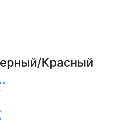
 Черный/Красный
я
s