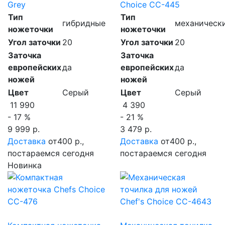
Grey
Choice CC-445
Тип
Тип
гибридные
механическ
ножеточки
ножеточки
Угол заточки
20
Угол заточки
20
Заточка
Заточка
европейских
да
европейских
да
ножей
ножей
Цвет
Серый
Цвет
Серый
11 990
4 390
- 17 %
- 21 %
9 999 р.
3 479 р.
Доставка
от400 р.,
Доставка
от400 р.,
постараемся сегодня
постараемся сегодня
Новинка