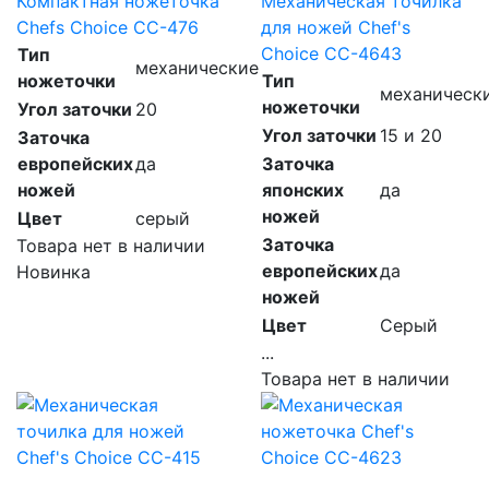
Компактная ножеточка
Механическая точилка
Chefs Choice CC-476
для ножей Chef's
Choice CC-4643
Тип
механические
ножеточки
Тип
механическ
ножеточки
Угол заточки
20
Угол заточки
15 и 20
Заточка
европейских
да
Заточка
ножей
японских
да
ножей
Цвет
серый
Заточка
Товара нет в наличии
европейских
да
Новинка
ножей
Цвет
Серый
...
Товара нет в наличии