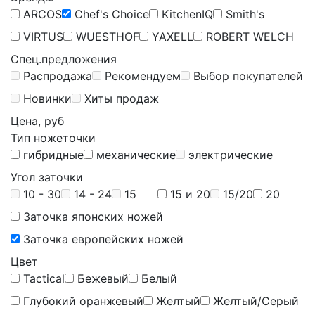
ARCOS
Chef's Choice
KitchenIQ
Smith's
VIRTUS
WUESTHOF
YAXELL
ROBERT WELCH
Спец.предложения
Распродажа
Рекомендуем
Выбор покупателей
Новинки
Хиты продаж
Цена, руб
Тип ножеточки
гибридные
механические
электрические
Угол заточки
10 - 30
14 - 24
15
15 и 20
15/20
20
Заточка японских ножей
Заточка европейских ножей
Цвет
Tactical
Бежевый
Белый
Глубокий оранжевый
Желтый
Желтый/Серый