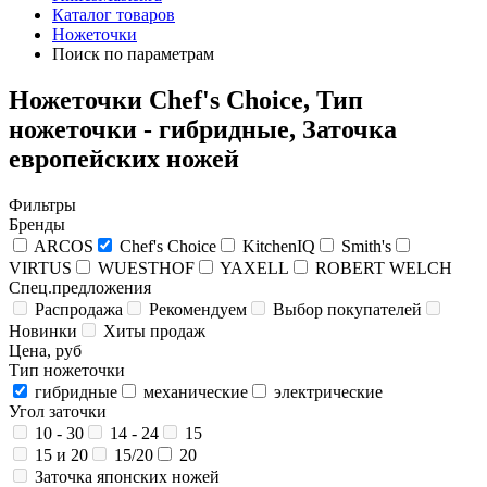
Каталог товаров
Ножеточки
Поиск по параметрам
Ножеточки Chef's Choice, Тип
ножеточки - гибридные, Заточка
европейских ножей
Фильтры
Бренды
ARCOS
Chef's Choice
KitchenIQ
Smith's
VIRTUS
WUESTHOF
YAXELL
ROBERT WELCH
Спец.предложения
Распродажа
Рекомендуем
Выбор покупателей
Новинки
Хиты продаж
Цена, руб
Тип ножеточки
гибридные
механические
электрические
Угол заточки
10 - 30
14 - 24
15
15 и 20
15/20
20
Заточка японских ножей