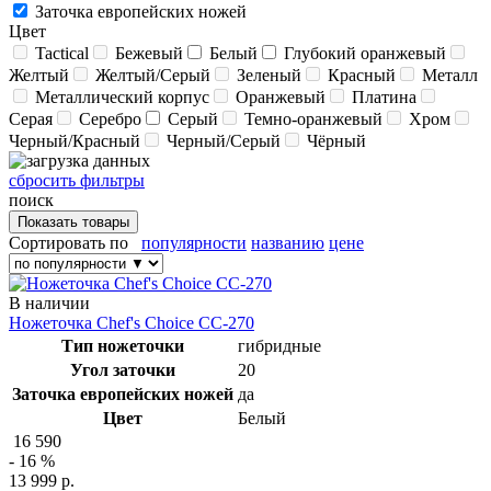
Заточка европейских ножей
Цвет
Tactical
Бежевый
Белый
Глубокий оранжевый
Желтый
Желтый/Серый
Зеленый
Красный
Металл
Металлический корпус
Оранжевый
Платина
Серая
Серебро
Серый
Темно-оранжевый
Хром
Черный/Красный
Черный/Серый
Чёрный
сбросить фильтры
поиск
Сортировать по
популярности
названию
цене
В наличии
Ножеточка Chef's Choice CC-270
Тип ножеточки
гибридные
Угол заточки
20
Заточка европейских ножей
да
Цвет
Белый
16 590
- 16 %
13 999 р.