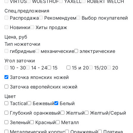
VIRTUS
WUESTHOF
YAXELL
ROBERT WELCH
Спец.предложения
Распродажа
Рекомендуем
Выбор покупателей
Новинки
Хиты продаж
Цена, руб
Тип ножеточки
гибридные
механические
электрические
Угол заточки
10 - 30
14 - 24
15
15 и 20
15/20
20
Заточка японских ножей
Заточка европейских ножей
Цвет
Tactical
Бежевый
Белый
Глубокий оранжевый
Желтый
Желтый/Серый
Зеленый
Красный
Металл
Металлический корпус
Оранжевый
Платина