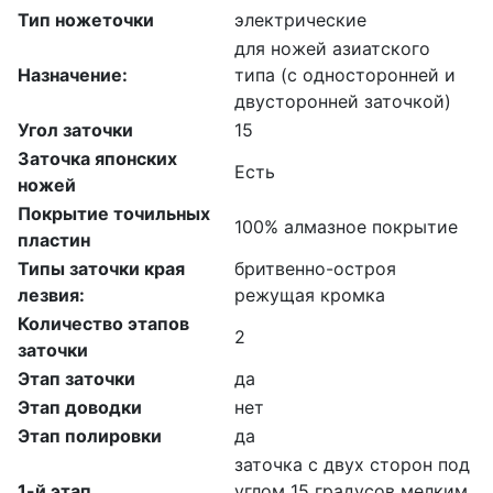
Тип ножеточки
электрические
для ножей азиатского
Назначение:
типа (с односторонней и
двусторонней заточкой)
Угол заточки
15
Заточка японских
Есть
ножей
Покрытие точильных
100% алмазное покрытие
пластин
Типы заточки края
бритвенно-остроя
лезвия:
режущая кромка
Количество этапов
2
заточки
Этап заточки
да
Этап доводки
нет
Этап полировки
да
заточка с двух сторон под
1-й этап
углом 15 градусов мелким