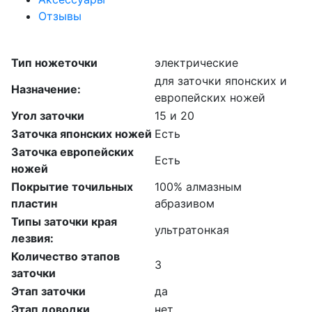
Отзывы
Тип ножеточки
электрические
для заточки японских и
Назначение:
европейских ножей
Угол заточки
15 и 20
Заточка японских ножей
Есть
Заточка европейских
Есть
ножей
Покрытие точильных
100% алмазным
пластин
абразивом
Типы заточки края
ультратонкая
лезвия:
Количество этапов
3
заточки
Этап заточки
да
Этап доводки
нет