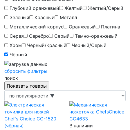
Глубокий оранжевый
Желтый
Желтый/Серый
Зеленый
Красный
Металл
Металлический корпус
Оранжевый
Платина
Серая
Серебро
Серый
Темно-оранжевый
Хром
Черный/Красный
Черный/Серый
Чёрный
сбросить фильтры
поиск
В наличии