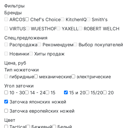
Фильтры
Бренды
ARCOS
Chef's Choice
KitchenIQ
Smith's
VIRTUS
WUESTHOF
YAXELL
ROBERT WELCH
Спец.предложения
Распродажа
Рекомендуем
Выбор покупателей
Новинки
Хиты продаж
Цена, руб
Тип ножеточки
гибридные
механические
электрические
Угол заточки
10 - 30
14 - 24
15
15 и 20
15/20
20
Заточка японских ножей
Заточка европейских ножей
Цвет
Tactical
Бежевый
Белый