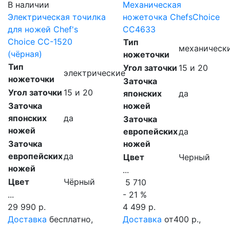
В наличии
Механическая
Электрическая точилка
ножеточка ChefsChoice
для ножей Chef's
CC4633
Choice CC-1520
Тип
механическ
(чёрная)
ножеточки
Тип
Угол заточки
15 и 20
электрические
ножеточки
Заточка
Угол заточки
15 и 20
японских
да
Заточка
ножей
японских
да
Заточка
ножей
европейских
да
Заточка
ножей
европейских
да
Цвет
Черный
ножей
...
Цвет
Чёрный
5 710
...
- 21 %
29 990 р.
4 499 р.
Доставка
бесплатно,
Доставка
от400 р.,