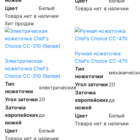
ножей
Цвет
Белый
Цвет
Белый
Товара нет в наличии
Товара нет в наличии
Хит продаж
Ручная ножеточка
Электрическая
Chef’s Choice CC-470
ножеточка Chef's
Тип
механическ
Choice CC-310 (белая)
ножеточки
Тип
Угол заточки
20
электрические
ножеточки
Заточка
Угол заточки
20
европейских
да
Заточка
ножей
европейских
да
Цвет
Белый
ножей
Товара нет в наличии
Цвет
Белый
Товара нет в наличии