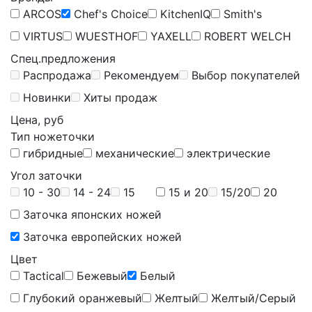
ARCOS
Chef's Choice
KitchenIQ
Smith's
VIRTUS
WUESTHOF
YAXELL
ROBERT WELCH
Спец.предложения
Распродажа
Рекомендуем
Выбор покупателей
Новинки
Хиты продаж
Цена, руб
Тип ножеточки
гибридные
механические
электрические
Угол заточки
10 - 30
14 - 24
15
15 и 20
15/20
20
Заточка японских ножей
Заточка европейских ножей
Цвет
Tactical
Бежевый
Белый
Глубокий оранжевый
Желтый
Желтый/Серый