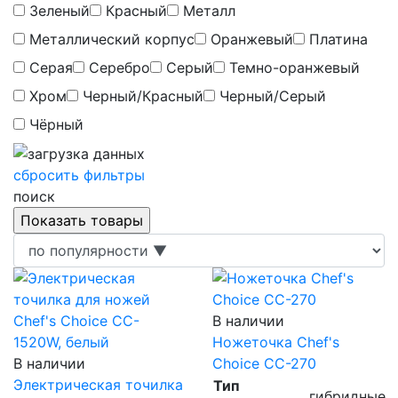
Зеленый
Красный
Металл
Металлический корпус
Оранжевый
Платина
Серая
Серебро
Серый
Темно-оранжевый
Хром
Черный/Красный
Черный/Серый
Чёрный
сбросить фильтры
поиск
В наличии
Ножеточка Chef's
В наличии
Choice CC-270
Электрическая точилка
Тип
гибридные