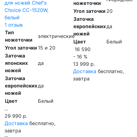
для ножей Chef's
ножеточки
Choice CC-1520W,
Угол заточки
20
белый
Заточка
1 отзыв
европейских
да
Тип
ножей
электрические
ножеточки
Цвет
Белый
Угол заточки
15 и 20
16 590
Заточка
- 16 %
японских
да
13 999 р.
ножей
Доставка
бесплатно,
Заточка
завтра
европейских
да
ножей
Цвет
Белый
...
29 990 р.
Доставка
бесплатно,
завтра