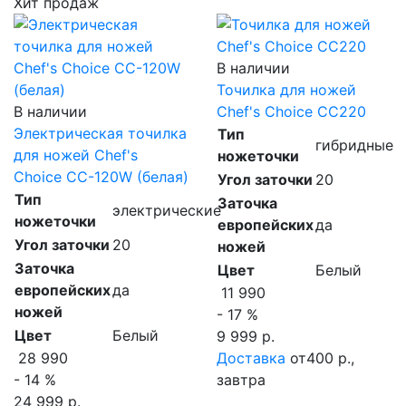
Хит продаж
В наличии
Точилка для ножей
В наличии
Chef's Choice CC220
Электрическая точилка
Тип
гибридные
для ножей Chef's
ножеточки
Choice CC-120W (белая)
Угол заточки
20
Тип
Заточка
электрические
ножеточки
европейских
да
Угол заточки
20
ножей
Заточка
Цвет
Белый
европейских
да
11 990
ножей
- 17 %
Цвет
Белый
9 999 р.
28 990
Доставка
от400 р.,
- 14 %
завтра
24 999 р.