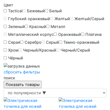
Цвет
Tactical
Бежевый
Белый
Глубокий оранжевый
Желтый
Желтый/Серый
Зеленый
Красный
Металл
Металлический корпус
Оранжевый
Платина
Серая
Серебро
Серый
Темно-оранжевый
Хром
Черный/Красный
Черный/Серый
Чёрный
сбросить фильтры
поиск