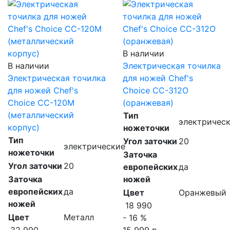
В наличии
В наличии
Электрическая точилка
Электрическая точилка
для ножей Chef's
для ножей Chef's
Choice CC-312O
Choice CC-120M
(оранжевая)
(металлический
Тип
электричес
корпус)
ножеточки
Тип
Угол заточки
20
электрические
ножеточки
Заточка
Угол заточки
20
европейских
да
Заточка
ножей
европейских
да
Цвет
Оранжевый
ножей
18 990
Цвет
Металл
- 16 %