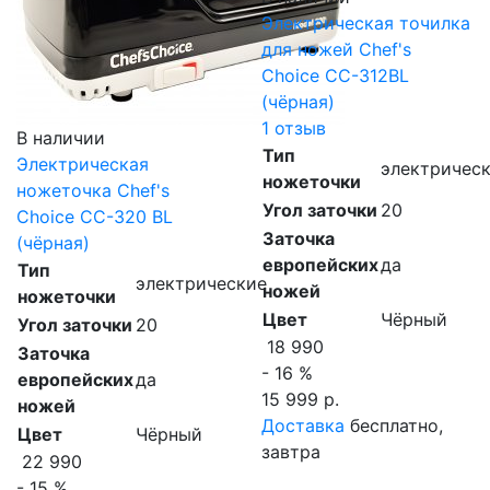
Электрическая точилка
для ножей Chef's
Choice CC-312BL
(чёрная)
1 отзыв
В наличии
Тип
Электрическая
электричес
ножеточки
ножеточка Chef's
Угол заточки
20
Choice CC-320 BL
Заточка
(чёрная)
европейских
да
Тип
электрические
ножей
ножеточки
Цвет
Чёрный
Угол заточки
20
18 990
Заточка
- 16 %
европейских
да
15 999 р.
ножей
Доставка
бесплатно,
Цвет
Чёрный
завтра
22 990
- 15 %