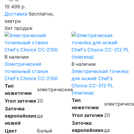
19 499 р.
Доставка
бесплатно,
завтра
Хит продаж
В наличии
Электрический
В наличии
точильный станок
Электрическая точилка
Chef's Choice CC-2100
для ножей Chef's
Choice CC-312 PL
Тип
электрические
(платина)
ножеточки
Тип
Угол заточки
20
электричес
ножеточки
Заточка
Угол заточки
20
европейских
да
ножей
Заточка
европейских
да
Цвет
Белый