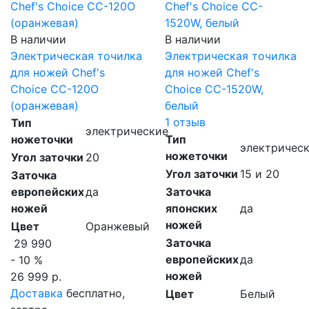
В наличии
В наличии
Электрическая точилка
Электрическая точилка
для ножей Chef's
для ножей Chef's
Choice CC-120O
Choice CC-1520W,
(оранжевая)
белый
1 отзыв
Тип
электрические
ножеточки
Тип
электричес
ножеточки
Угол заточки
20
Угол заточки
15 и 20
Заточка
европейских
да
Заточка
ножей
японских
да
ножей
Цвет
Оранжевый
Заточка
29 990
европейских
да
- 10 %
ножей
26 999 р.
Доставка
бесплатно,
Цвет
Белый