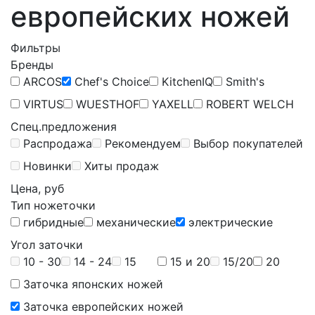
европейских ножей
Фильтры
Бренды
ARCOS
Chef's Choice
KitchenIQ
Smith's
VIRTUS
WUESTHOF
YAXELL
ROBERT WELCH
Спец.предложения
Распродажа
Рекомендуем
Выбор покупателей
Новинки
Хиты продаж
Цена, руб
Тип ножеточки
гибридные
механические
электрические
Угол заточки
10 - 30
14 - 24
15
15 и 20
15/20
20
Заточка японских ножей
Заточка европейских ножей