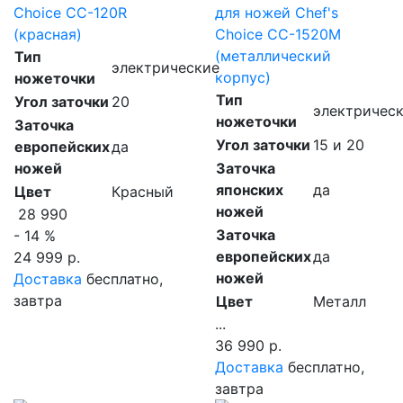
Choice CC-120R
для ножей Chef's
(красная)
Choice CC-1520M
(металлический
Тип
электрические
корпус)
ножеточки
Тип
Угол заточки
20
электричес
ножеточки
Заточка
Угол заточки
15 и 20
европейских
да
ножей
Заточка
японских
да
Цвет
Красный
ножей
28 990
Заточка
- 14 %
европейских
да
24 999 р.
ножей
Доставка
бесплатно,
завтра
Цвет
Металл
...
36 990 р.
Доставка
бесплатно,
завтра