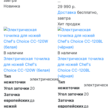
завтра
...
Новинка
29 990 р.
Доставка
бесплатно,
завтра
Хит продаж
В наличии
В наличии
Электрическая точилка
Электрическая точилка
для ножей Chef's
для ножей Chef's
Choice CC-120W (белая)
Choice CC-120BL
(чёрная)
Тип
электрические
ножеточки
Тип
электричес
ножеточки
Угол заточки
20
Угол заточки
20
Заточка
европейских
да
Заточка
ножей
европейских
да